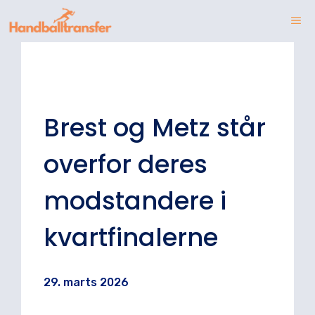
Hop
ME
til
indhold
Brest og Metz står
overfor deres
modstandere i
kvartfinalerne
29. marts 2026