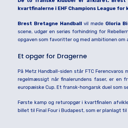
De to franske klubber er afklaret. Bres
kvartfinalerne i EHF Champions League for 
Brest Bretagne Handball
vil møde
Gloria Bi
scene, udgør en seriøs forhindring for Rebeller
opgaven som favoritter og med ambitionen om at
Et opgør for Dragerne
På Metz Handball-siden står FTC Ferencvaros
regelmæssigt når finalerundens faser, er en 
europæiske Cup. Et fransk-hongarsk duel som ser
Første kamp og returopgør i kvartfinalen afvikles
billet til Final Four i Budapest, som er planlagt til 